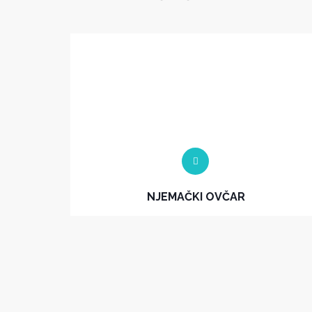
NJEMAČKI OVČAR